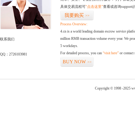
具体交易流程可
“点击这里”
查看或咨询support@
我要购买
>>
Process Overview:
4.cn is a world leading domain escrow service plat
million RMB transaction volume every year. We promi
联系我们
5 workdays.
For detailed process, you can
“visit here”
or contact
QQ：2726103981
BUY NOW
>>
Copyright © 1998 -2025 w