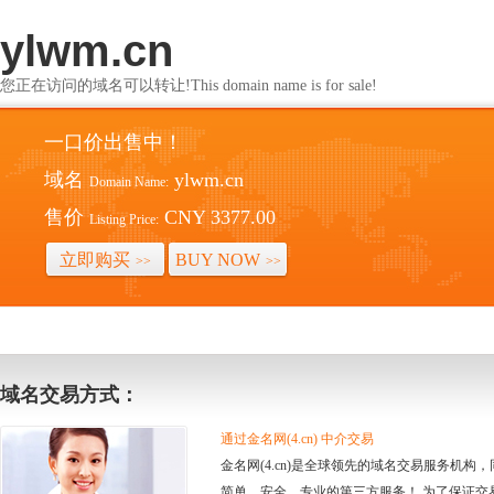
ylwm.cn
您正在访问的域名可以转让!This domain name is for sale!
一口价出售中！
域名
ylwm.cn
Domain Name:
售价
CNY 3377.00
Listing Price:
立即购买
BUY NOW
>>
>>
域名交易方式：
通过金名网(4.cn) 中介交易
金名网(4.cn)是全球领先的域名交易服务机
简单、安全、专业的第三方服务！ 为了保证交